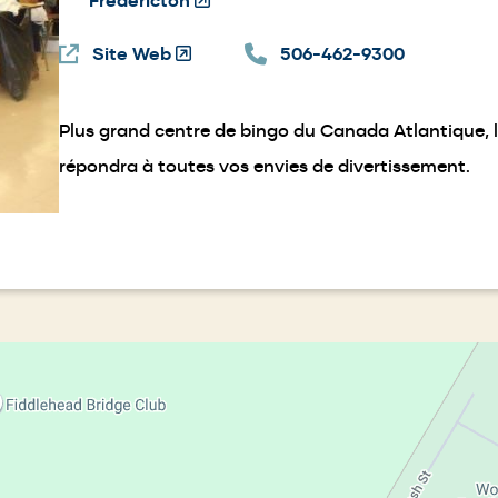
Fredericton
(Opens
in
Site Web
(Opens
a
506-462-9300
in
new
a
window)
Plus grand centre de bingo du Canada Atlantique, 
new
window)
répondra à toutes vos envies de divertissement.