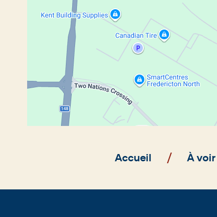
Fil
Accueil
À voir
d'Ariane