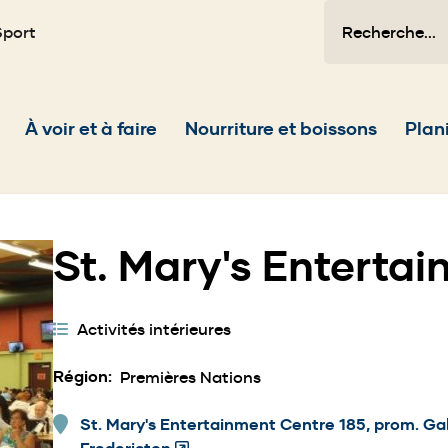
Recherche
Sport
Main
À voir et à faire
Nourriture et boissons
Plani
navigation
St. Mary's Enterta
Catégories
Activités intérieures
d'activités
Région
Premières Nations
St. Mary's Entertainment Centre 185, prom. Gab