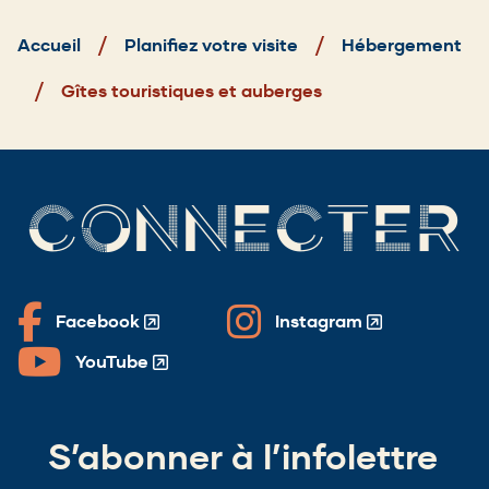
Fil
d'Ariane
Accueil
Planifiez votre visite
Hébergement
Gîtes touristiques et auberges
CONNECTER
Facebook
Instagram
(Opens
(Opens
in
in
YouTube
(Opens
a
a
in
new
new
a
window)
window)
S’abonner à l’infolettre
new
window)