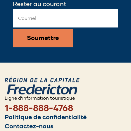
Rester au courant
Email
Address
*
Ligne d’information touristique
1-888-888-4768
Footer
Politique de confidentialité
menu
Contactez-nous