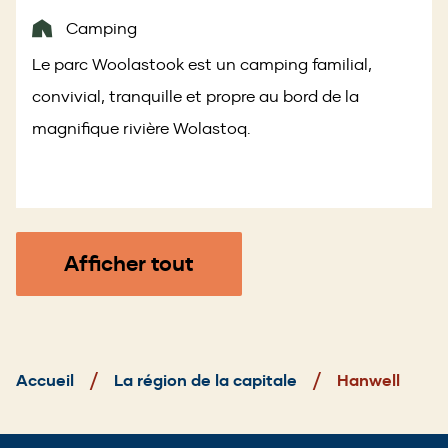
Camping
Le parc Woolastook est un camping familial,
convivial, tranquille et propre au bord de la
magnifique rivière Wolastoq.
Afficher tout
Fil
d'Ariane
Accueil
La région de la capitale
Hanwell