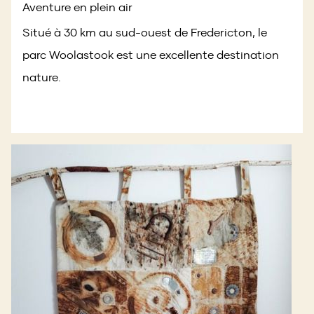
Aventure en plein air
Séjournez sur place au
Situé à 30 km au sud-ouest de Fredericton, le
(Opens
Kingswood Radisson Hotel & Suites
parc Woolastook est une excellente destination
, qui surplombe
in
nature.
(Opens
le parcours de
golf primé de Kingswood
.
a
in
new
a
window)
new
window)