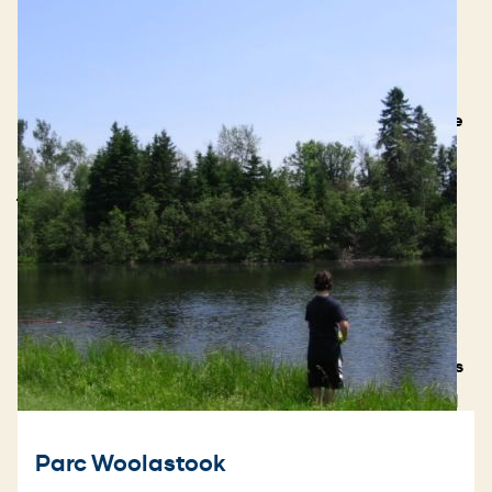
Kingswood
Activités intérieures
Le plus grand centre de divertissement pour la
famille du Canada atlantique vous offre une course
à obstacles gonflables d’une longueur de 45 pi, un
jeu d’escalade de 21 pi de hauteur, un jeu de
poursuite laser, des jeux d’arcade, trente allées de
quilles-chandelles, une aire de restauration
comprenant un Pizza Hut Express, un centre de
conditionnement physique et de gymnastique, un
parcours de golf distinction de 18 trous, un parcours
réduit de neuf trous, 25 km de pistes de ski de fond
damées et le restaurant Sam Snead’s Oak Grill &
Parc Woolastook
Tavern.