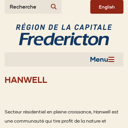
Aller
Skip
Skip
Recherche
English
au
to
to
contenu
main
footer
principal
menu
Menu
HANWELL
Secteur résidentiel en pleine croissance, Hanwell est
une communauté qui tire profit de la nature et