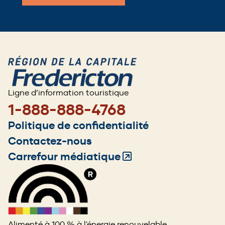
Ligne d’information touristique
1-888-888-4768
Footer
Politique de confidentialité
menu
Contactez-nous
Carrefour médiatique
(Opens
in
a
new
window)
Alimenté à 100 % à l'énergie renouvelable