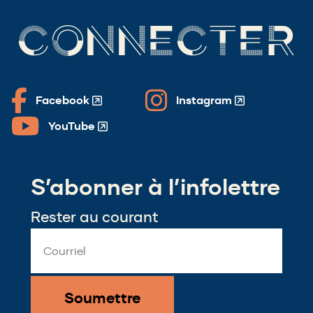
CONNECTER
Facebook
Instagram
(Opens
(Opens
in
in
YouTube
(Opens
a
a
in
new
new
a
window)
window)
S’abonner à l’infolettre
new
window)
Rester au courant
Email
Address
*