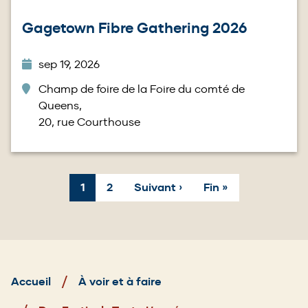
Gagetown Fibre Gathering 2026
sep 19, 2026
Champ de foire de la Foire du comté de
Queens,
20, rue Courthouse
Page
1
Page
2
Page
Suivant ›
Dernière
Fin »
Pagination
courante
suivante
page
Fil
Accueil
À voir et à faire
d'Ariane