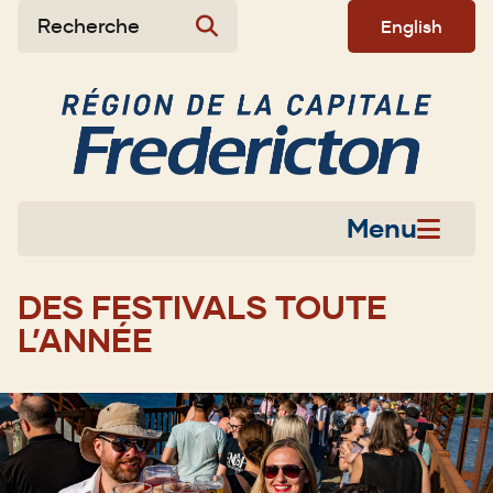
Aller
Skip
Skip
Recherche
English
au
to
to
contenu
main
footer
principal
menu
Menu
DES FESTIVALS TOUTE
L’ANNÉE