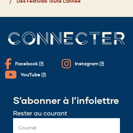
Des Festivals Toute L’année
CONNECTER
Facebook
Instagram
(Opens
(Opens
in
in
YouTube
(Opens
a
a
in
new
new
a
window)
window)
S’abonner à l’infolettre
new
window)
Rester au courant
Email
Address