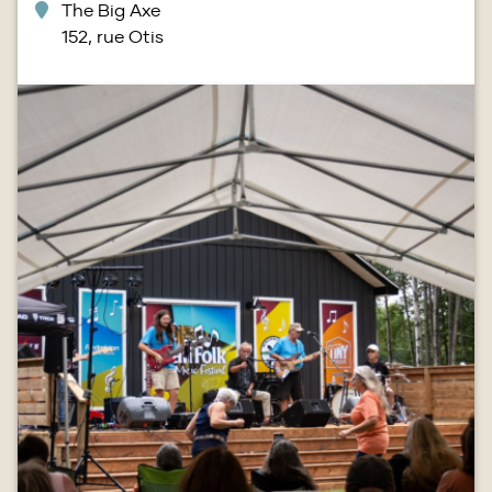
The Big Axe
152, rue Otis
Image