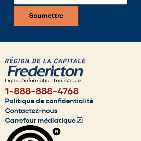
*
Ligne d’information touristique
1-888-888-4768
Footer
Politique de confidentialité
menu
Contactez-nous
Carrefour médiatique
(Opens
in
a