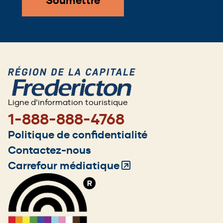
Ligne d’information touristique
1-888-888-4768
Footer
Politique de confidentialité
menu
Contactez-nous
Carrefour médiatique
(Opens
in
a
new