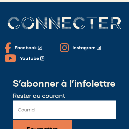
CONNECTER
Facebook
Instagram
(Opens
(Opens
in
in
YouTube
(Opens
a
a
in
new
new
a
window)
window)
S’abonner à l’infolettre
new
window)
Rester au courant
Email
Address
*