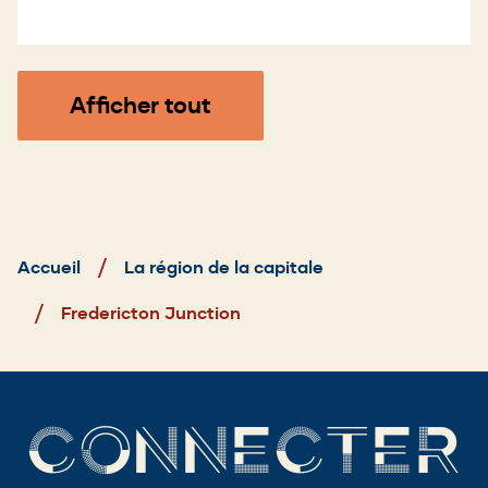
Afficher tout
Fil
d'Ariane
Accueil
La région de la capitale
Fredericton Junction
CONNECTER