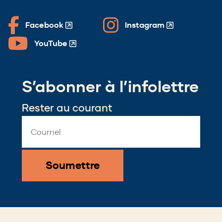
Facebook
Instagram
(Opens
(Opens
in
in
YouTube
(Opens
a
a
in
new
new
a
window)
window)
S’abonner à l’infolettre
new
window)
Rester au courant
Email
Address
*