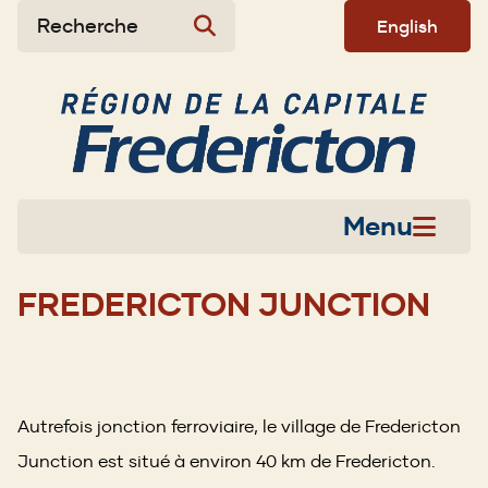
Aller
Skip
Skip
Recherche
English
au
to
to
contenu
main
footer
principal
menu
Menu
FREDERICTON JUNCTION
Autrefois jonction ferroviaire, le village de Fredericton
Junction est situé à environ 40 km de Fredericton.