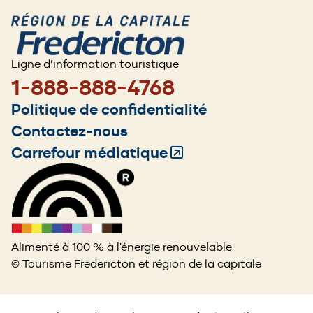
Ligne d’information touristique
1-888-888-4768
Footer
Politique de confidentialité
menu
Contactez-nous
Carrefour médiatique
(Opens
in
a
new
window)
Alimenté à 100 % à l'énergie renouvelable
© Tourisme Fredericton et région de la capitale