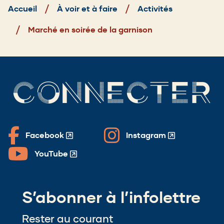
d'Ariane
Accueil
À voir et à faire
Activités
Marché en soirée de la garnison
CONNECTER
Facebook
Instagram
(Opens
(Opens
in
in
YouTube
(Opens
a
a
in
new
new
a
window)
window)
S’abonner à l’infolettre
new
window)
Rester au courant