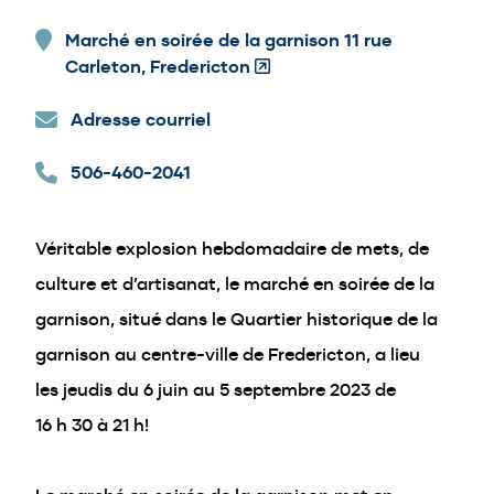
Marché en soirée de la garnison 11 rue
Carleton, Fredericton
(Opens
in
Adresse courriel
a
new
506-460-2041
window)
Véritable explosion hebdomadaire de mets, de
culture et d’artisanat, le marché en soirée de la
garnison, situé dans le Quartier historique de la
garnison au centre-ville de Fredericton, a lieu
les jeudis du 6 juin au 5 septembre 2023 de
16 h 30 à 21 h!