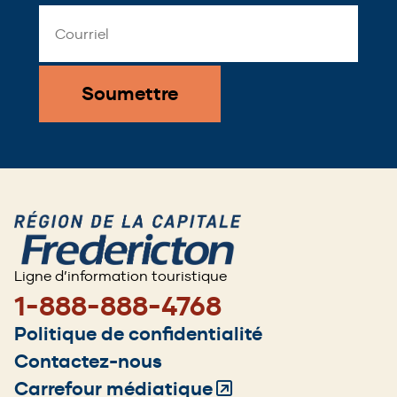
Email
Address
*
Ligne d’information touristique
1-888-888-4768
Footer
Politique de confidentialité
menu
Contactez-nous
Carrefour médiatique
(Opens