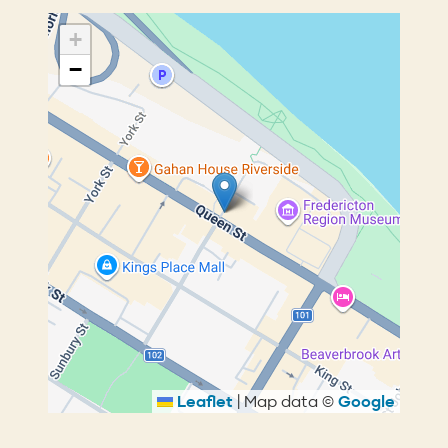
+
−
Leaflet
|
Map data ©
Google
Fil